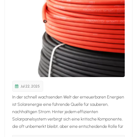
日本語
한국의
Jul 22, 2025
In der schnell wachsenden Welt der erneuerbaren Energien
ist Solarenergie eine führende Quelle für sauberen,
nachhaltigen Strom. Hinter jedem effizienten
Solarpanelsystem verbirgt sich eine kritische Komponente,
die oft unbemerkt bleibt, aber eine entscheidende Rolle für
optimale Leistung spielt: SolarkabelDiese Spezialkabel sind