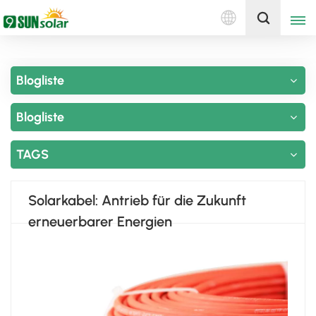
Deutsch
Holen Sie sich ein Angebot
Blogliste
English
Blogliste
Deutsch
русский
TAGS
italiano
Solarkabel: Antrieb für die Zukunft
español
erneuerbarer Energien
português
Nederlands
العربية