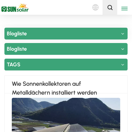
Deutsch
Holen Sie sich ein Angebot
Blogliste
English
Blogliste
Deutsch
русский
TAGS
italiano
Wie Sonnenkollektoren auf
español
Metalldächern installiert werden
português
Nederlands
العربية