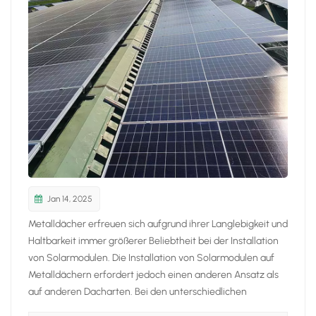
日本語
한국의
Jan 14, 2025
Metalldächer erfreuen sich aufgrund ihrer Langlebigkeit und
Haltbarkeit immer größerer Beliebtheit bei der Installation
von Solarmodulen. Die Installation von Solarmodulen auf
Metalldächern erfordert jedoch einen anderen Ansatz als
auf anderen Dacharten. Bei den unterschiedlichen
Metalldachprofilen, -stärken und -materialien ist es wichtig,