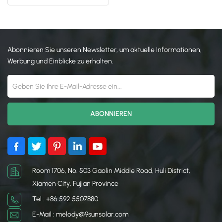
Solarmontagesysteme
日本語
한국의
Abonnieren Sie unseren Newsletter, um aktuelle Informationen,
Werbung und Einblicke zu erhalten.
Room 1706, No. 503 Gaolin Middle Road, Huli District,
Xiamen City, Fujian Province
Tel : +86 592 5507880
E-Mail : melody@9sunsolar.com