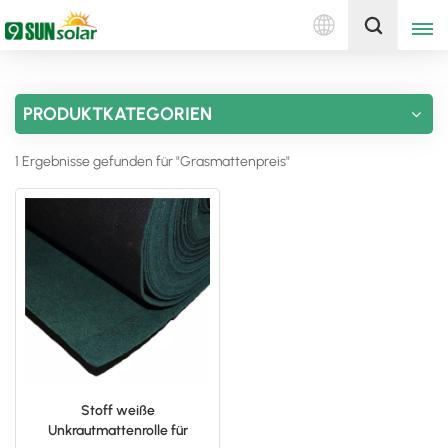
Deutsch
Holen Sie sich ein Angebot
PRODUKTKATEGORIEN
English
1 Ergebnisse gefunden für "Grasmattenpreis"
Deutsch
русский
italiano
español
português
Nederlands
Stoff weiße
Unkrautmattenrolle für
العربية