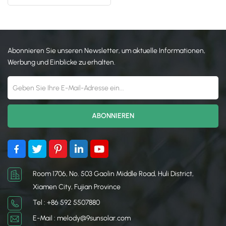
日本語
한국의
Abonnieren Sie unseren Newsletter, um aktuelle Informationen,
Werbung und Einblicke zu erhalten.
Room 1706, No. 503 Gaolin Middle Road, Huli District,
Xiamen City, Fujian Province
Tel : +86 592 5507880
E-Mail : melody@9sunsolar.com