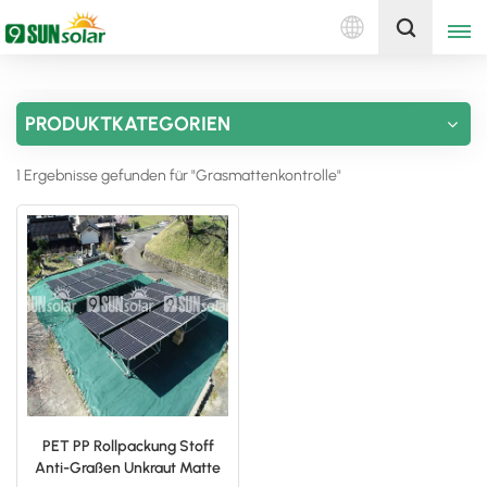
Deutsch
Holen Sie sich ein Angebot
PRODUKTKATEGORIEN
English
1 Ergebnisse gefunden für "Grasmattenkontrolle"
Deutsch
русский
italiano
español
português
Nederlands
PET PP Rollpackung Stoff
Anti-Graßen Unkraut Matte
العربية