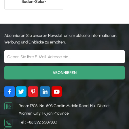
Boden-Solar-
Installationsregalsystem
日本語
한국의
Abonnieren Sie unseren Newsletter, um aktuelle Informationen,
Werbung und Einblicke zu erhalten.
Room 1706, No. 503 Gaolin Middle Road, Huli District,
Xiamen City, Fujian Province
Tel : +86 592 5507880