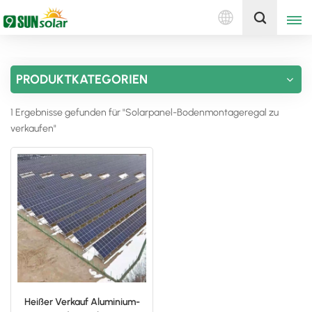
Deutsch
Holen Sie sich ein Angebot
PRODUKTKATEGORIEN
English
1 Ergebnisse gefunden für "Solarpanel-Bodenmontageregal zu
Deutsch
verkaufen"
русский
italiano
español
português
Nederlands
Heißer Verkauf Aluminium-
العربية