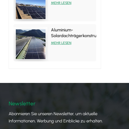
Aluminium-
MEHR LESEN
Solarmodule
Aluminium-
Solardachträgerkonstruktion
für
MEHR LESEN
Blechdachinstallationen
Newsletter
Abonnieren Sie unseren Newsletter, um aktuelle
Informationen, Werbung und Einblicke zu erhalten.