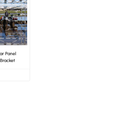
العربية
日本語
한국의
ar Panel
Bracket
N