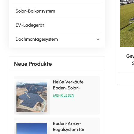
Solar-Balkonsystem
EV-Ladegerät
Dachmontagesystem
Gew
Neue Produkte
Heiße Verkäufe
Boden-Solar-
Installationsregal-
MEHR LESEN
Halterungssätze
Boden-Array-
Regalsystem für