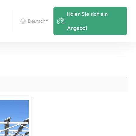
Holen Sie sich ein
Deutsch
Angebot
English
Deutsch
русский
italiano
español
português
Nederlands