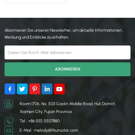
Bodenhalterung
日本語
한국의
Abonnieren Sie unseren Newsletter, um aktuelle Informationen,
Werbung und Einblicke zu erhalten.
Room 1706, No. 503 Gaolin Middle Road, Huli District,
Xiamen City, Fujian Province
Tel : +86 592 5507880
E-Mail : melody@9sunsolar.com