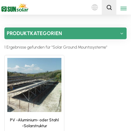
Deutsch
Holen Sie sich ein Angebot
PRODUKTKATEGORIEN
English
1 Ergebnisse gefunden für "Solar Ground Mountssysteme"
Deutsch
русский
italiano
español
português
Nederlands
PV -Aluminium- oder Stahl
-Solarstruktur
العربية