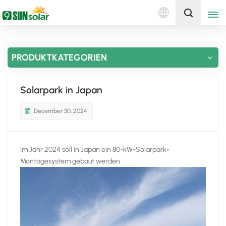
Deutsch
Holen Sie sich ein Angebot
PRODUKTKATEGORIEN
English
Deutsch
Solarpark in Japan
русский
December 30, 2024
italiano
Im Jahr 2024 soll in Japan ein 80-kW-Solarpark-
español
Montagesystem gebaut werden
português
Nederlands
العربية