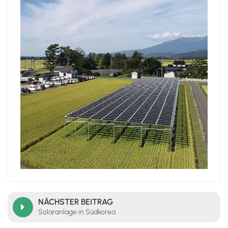
日本語
한국의
NÄCHSTER BEITRAG
Solaranlage in Südkorea