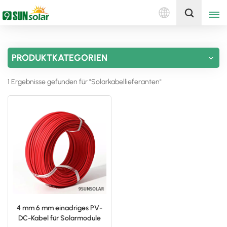
Deutsch
Holen Sie sich ein Angebot
PRODUKTKATEGORIEN
English
1 Ergebnisse gefunden für "Solarkabellieferanten"
Deutsch
русский
italiano
español
português
Nederlands
4 mm 6 mm einadriges PV-
DC-Kabel für Solarmodule
العربية