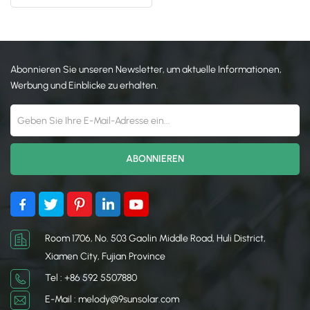
日本語
한국의
Abonnieren Sie unseren Newsletter, um aktuelle Informationen,
Werbung und Einblicke zu erhalten.
Room 1706, No. 503 Gaolin Middle Road, Huli District,
Xiamen City, Fujian Province
Tel : +86 592 5507880
E-Mail : melody@9sunsolar.com