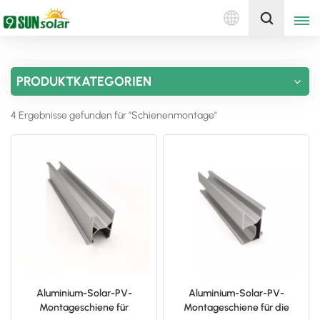
Deutsch
Holen Sie sich ein Angebot
PRODUKTKATEGORIEN
English
4 Ergebnisse gefunden für "Schienenmontage"
Deutsch
русский
italiano
español
português
Nederlands
Aluminium-Solar-PV-
Aluminium-Solar-PV-
Montageschiene für
Montageschiene für die
العربية