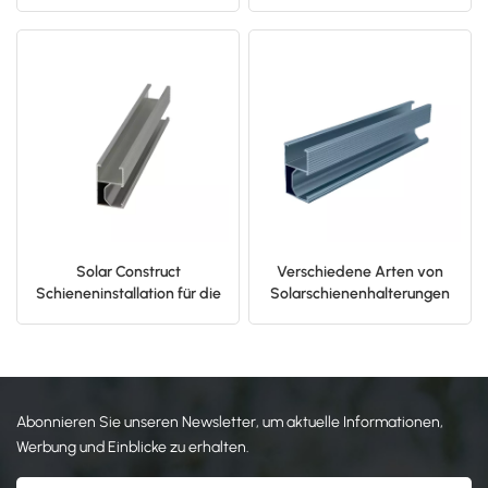
Solarpanel-Racking-Kit
Dachmontage von
Solarmodulen
日本語
한국의
Solar Construct
Verschiedene Arten von
Schieneninstallation für die
Solarschienenhalterungen
Dachmontage von
für die Solar-PV-Montage
Solarmodulen
Abonnieren Sie unseren Newsletter, um aktuelle Informationen,
Werbung und Einblicke zu erhalten.