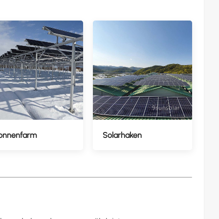
onnenfarm
Solarhaken