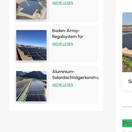
Installationsregal-
MEHR LESEN
Halterungssätze
Boden-Array-
Regalsystem für
Aluminium-
MEHR LESEN
Solarmodule
Aluminium-
Solardachträgerkonstruktion
S
für
MEHR LESEN
Blechdachinstallationen
Pr