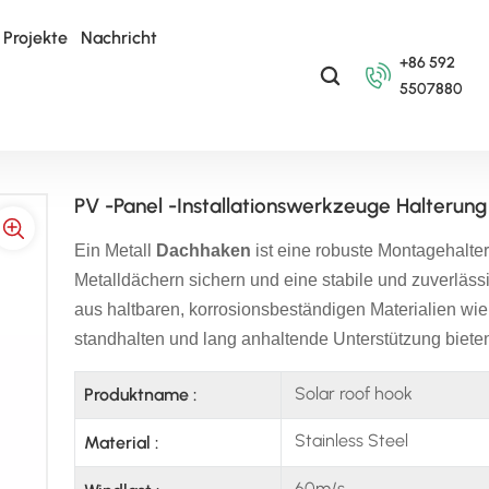
Projekte
Nachricht
+86 592
5507880
PV -Panel -Installationswerkzeuge Halterung Metalldachhaken
PV -Panel -Installationswerkzeuge Halterun
Ein Metall
Dachhaken
ist eine robuste Montagehalter
Metalldächern sichern und eine stabile und zuverlässi
aus haltbaren, korrosionsbeständigen Materialien wi
standhalten und lang anhaltende Unterstützung biete
Solar roof hook
Produktname :
Stainless Steel
Material :
60m/s