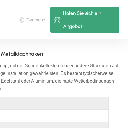
Holen Sie sich ein
Deutsch
Angebot
English
g Metalldachhaken
Deutsch
ung, mit der Sonnenkollektoren oder andere Strukturen auf
русский
ge Installation gewährleisten. Es besteht typischerweise
e Edelstahl oder Aluminium, die harte Wetterbedingungen
italiano
n.
español
português
Nederlands