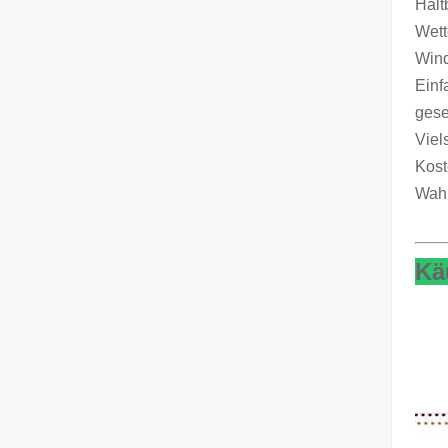
Halt
Wett
Wind
Einf
gese
Viel
Kost
Wahl
Kä