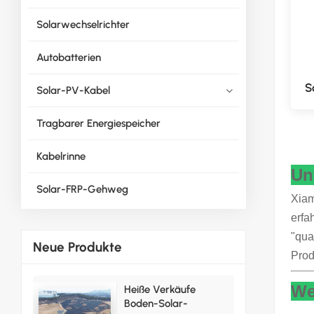
Solarwechselrichter
Autobatterien
S
Solar-PV-Kabel
Tragbarer Energiespeicher
Kabelrinne
Un
Solar-FRP-Gehweg
Xiam
erfa
"qua
Neue Produkte
Prod
We
Heiße Verkäufe
Boden-Solar-