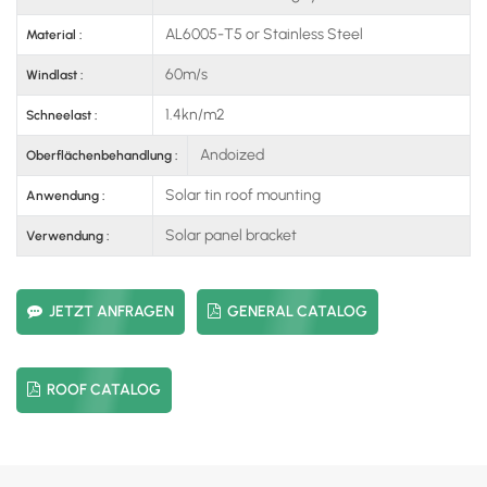
AL6005-T5 or Stainless Steel
Material :
60m/s
Windlast :
1.4kn/m2
Schneelast :
Andoized
Oberflächenbehandlung :
Solar tin roof mounting
Anwendung :
Solar panel bracket
Verwendung :
JETZT ANFRAGEN
GENERAL CATALOG
ROOF CATALOG