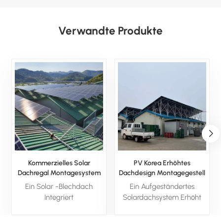
Verwandte Produkte
Kommerzielles Solar
PV Korea Erhöhtes
Dachregal Montagesystem
Dachdesign Montagegestell
Ein Solar -Blechdach
Ein Aufgeständertes
Integriert
Solardachsystem Erhöht
Sonnenkollektoren in eine
die Solarmodule über Ihr
haltbare, leichte
bestehendes Dach und