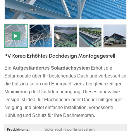
日本語
한국의
PV Korea Erhöhtes Dachdesign Montagegestell
Ein
Aufgeständertes Solardachsystem
Erhöht die
Solarmodule über Ihr bestehendes Dach und verbessert so
die Luftzirkulation und Energieeffizienz bei gleichzeitiger
Minimierung der Dachdurchdringung. Dieses innovative
Design ist ideal für Flachdächer oder Dächer mit geringer
Neigung und bietet einfache Installation, verbesserte
Kühlung und Schutz für Ihre Dachmembran.
Solar roof mounting system
Produktname :