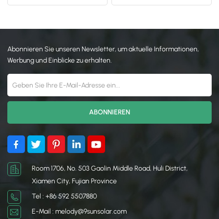
Blechdach
Solarmodule aus
Metalldächern – direkt vom
日本語
Hersteller im Großhandel
erhältlich
한국의
Abonnieren Sie unseren Newsletter, um aktuelle Informationen,
Werbung und Einblicke zu erhalten.
Room 1706, No. 503 Gaolin Middle Road, Huli District,
Xiamen City, Fujian Province
Tel : +86 592 5507880
E-Mail : melody@9sunsolar.com