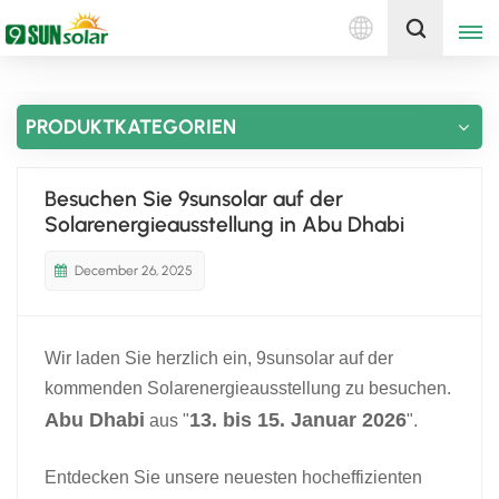
Deutsch
Holen Sie sich ein Angebot
PRODUKTKATEGORIEN
English
Deutsch
Besuchen Sie 9sunsolar auf der
Solarenergieausstellung in Abu Dhabi
русский
December 26, 2025
italiano
español
Wir laden Sie herzlich ein, 9sunsolar auf der
português
kommenden Solarenergieausstellung zu besuchen.
Abu Dhabi
13. bis 15. Januar 2026
aus "
".
Nederlands
Entdecken Sie unsere neuesten hocheffizienten
العربية