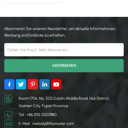
Solardachmontagesystem
日本語
한국의
Abonnieren Sie unseren Newsletter, um aktuelle Informationen,
Werbung und Einblicke zu erhalten.
Room 1706, No. 503 Gaolin Middle Road, Huli District,
Xiamen City, Fujian Province
Tel : +86 592 5507880
E-Mail : melody@9sunsolar.com