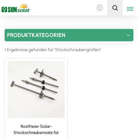
Deutsch
Holen Sie sich ein Angebot
PRODUKTKATEGORIEN
English
1 Ergebnisse gefunden für "Stockschraubengrößen"
Deutsch
русский
italiano
español
português
Nederlands
Rostfreier Solar-
Stockschraubensatz für
العربية