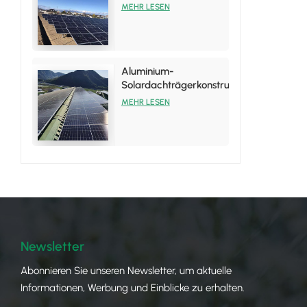
Aluminium-
MEHR LESEN
Solarmodule
Aluminium-
Solardachträgerkonstruktion
für
MEHR LESEN
Blechdachinstallationen
Newsletter
Abonnieren Sie unseren Newsletter, um aktuelle
Informationen, Werbung und Einblicke zu erhalten.