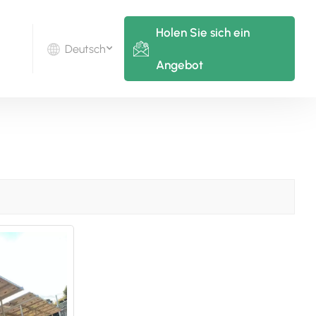
Holen Sie sich ein
Deutsch
Angebot
English
Deutsch
русский
italiano
español
português
Nederlands