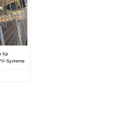
العربية
日本語
한국의
 für
-PV-Systeme
N