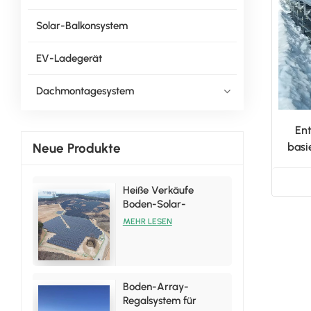
Solar-Balkonsystem
EV-Ladegerät
Dachmontagesystem
Ent
Neue Produkte
basi
Heiße Verkäufe
Boden-Solar-
Installationsregal-
MEHR LESEN
Halterungssätze
Boden-Array-
Regalsystem für