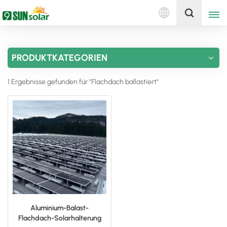
Deutsch
Holen Sie sich ein Angebot
PRODUKTKATEGORIEN
English
1 Ergebnisse gefunden für "Flachdach ballastiert"
Deutsch
русский
italiano
español
português
Nederlands
Aluminium-Balast-
Flachdach-Solarhalterung
العربية