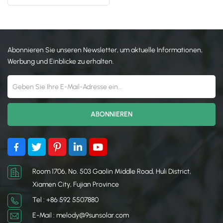
für Solaranlage
日本語
한국의
Abonnieren Sie unseren Newsletter, um aktuelle Informationen,
Werbung und Einblicke zu erhalten.
Room 1706, No. 503 Gaolin Middle Road, Huli District,
Xiamen City, Fujian Province
Tel : +86 592 5507880
E-Mail : melody@9sunsolar.com