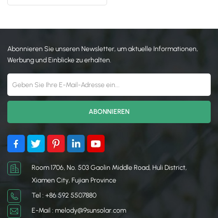
Solardachinstallationsstruktur
Konstruktion
日本語
한국의
Abonnieren Sie unseren Newsletter, um aktuelle Informationen,
Werbung und Einblicke zu erhalten.
Room 1706, No. 503 Gaolin Middle Road, Huli District,
Xiamen City, Fujian Province
Tel : +86 592 5507880
E-Mail : melody@9sunsolar.com