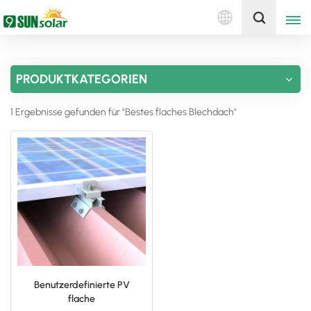
Deutsch
Holen Sie sich ein Angebot
PRODUKTKATEGORIEN
English
1 Ergebnisse gefunden für "Bestes flaches Blechdach"
Deutsch
русский
italiano
español
português
Nederlands
Benutzerdefinierte PV
flache
العربية