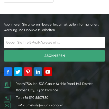
日本語
한국의
Abonnieren Sie unseren Newsletter, um aktuelle Informationen,
Werbung und Einblicke zu erhalten.
Room 1706, No. 503 Gaolin Middle Road, Huli District,
Xiamen City, Fujian Province
Tel : +86 592 5507880
E-Mail : melody@9sunsolar.com