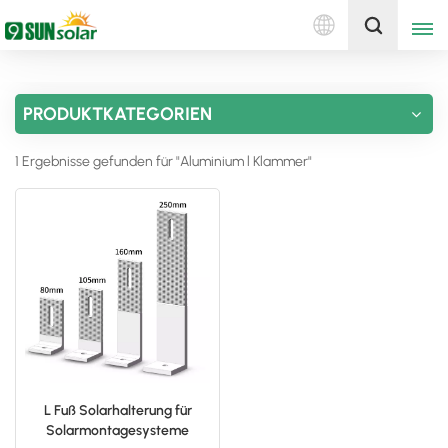
Deutsch
Holen Sie sich ein Angebot
PRODUKTKATEGORIEN
English
1 Ergebnisse gefunden für "Aluminium l Klammer"
Deutsch
русский
italiano
español
português
Nederlands
L Fuß Solarhalterung für
Solarmontagesysteme
العربية