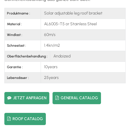
Solar adjustable leg roof bracket
Produktname :
AL6005-T5 or Stainless Steel
Material :
60m/s
Windlast :
1.4kn/m2
Schneelast :
Andoized
Oberflächenbehandlung :
10years
Garantie :
25years
Lebensdauer :
JETZT ANFRAGEN
GENERAL CATALOG
ROOF CATALOG