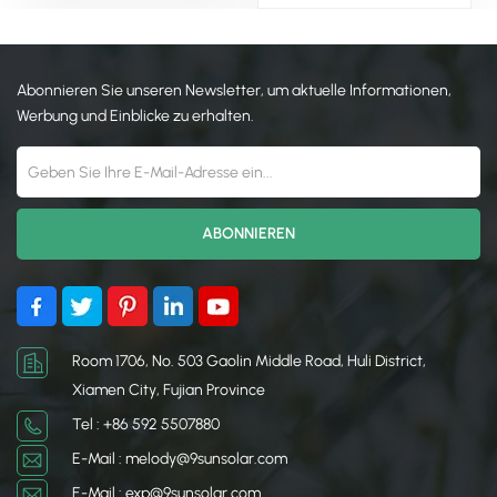
Energieausbeute. Sein
Montagesystem für
Hauptmerkmal – die
bodenmontierte
winkelverstellbaren Beine –
Solaranlagen. Das
ermöglicht eine präzise
Abonnieren Sie unseren Newsletter, um aktuelle Informationen,
Hauptmerkmal sind die
Neigung der Module, um
verstellbaren Standfüße,
Werbung und Einblicke zu erhalten.
die Sonneneinstrahlung je
die eine präzise
nach Jahreszeit zu
Optimierung der
optimieren. Dies bietet eine
Modulneigung
einfache, kostengünstige
ermöglichen, um die
und hocheffiziente Lösung
Sonneneinstrahlung und
für Solarprojekte im
die Energieproduktion das
privaten, gewerblichen
ganze Jahr über zu
und landwirtschaftlichen
maximieren. Dieses Design
Bereich.
eignet sich ideal für
saisonale Anpassungen
Room 1706, No. 503 Gaolin Middle Road, Huli District,
und ist eine einfache,
Xiamen City, Fujian Province
kostengünstige und
Tel : +86 592 5507880
hocheffiziente Lösung für
private, gewerbliche und
E-Mail : melody@9sunsolar.com
landwirtschaftliche
E-Mail : exp@9sunsolar.com