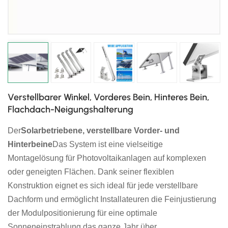
日本語
한국의
Verstellbarer Winkel, Vorderes Bein, Hinteres Bein,
Flachdach-Neigungshalterung
Der
Solarbetriebene, verstellbare Vorder- und
Hinterbeine
Das System ist eine vielseitige
Montagelösung für Photovoltaikanlagen auf komplexen
oder geneigten Flächen. Dank seiner flexiblen
Konstruktion eignet es sich ideal für jede verstellbare
Dachform und ermöglicht Installateuren die Feinjustierung
der Modulpositionierung für eine optimale
Sonneneinstrahlung das ganze Jahr über.