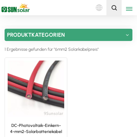
Deutsch
Holen Sie sich ein Angebot
PRODUKTKATEGORIEN
English
1 Ergebnisse gefunden für "6mm2 Solarkabelpreis"
Deutsch
русский
italiano
español
português
Nederlands
DC-Photovoltaik-Einkern-
4-mm2-Solarbatteriekabel
العربية