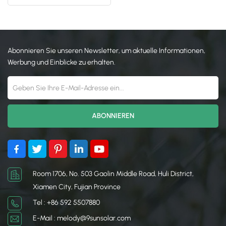
日本語
한국의
Abonnieren Sie unseren Newsletter, um aktuelle Informationen,
Werbung und Einblicke zu erhalten.
Room 1706, No. 503 Gaolin Middle Road, Huli District,
Xiamen City, Fujian Province
Tel : +86 592 5507880
E-Mail : melody@9sunsolar.com